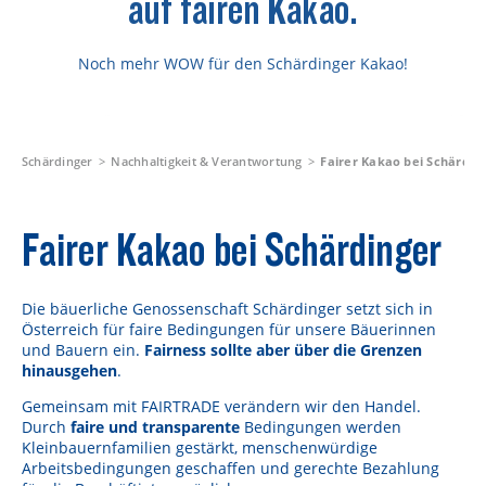
auf fairen Kakao.
Rezepte
Schärdinger Foodblog
Noch mehr WOW für den Schärdinger Kakao!
Schärdinger Kochbuch
Wissenswertes
Schärdinger
Nachhaltigkeit & Verantwortung
Fairer Kakao bei Schärdin
Schärdinger Käseakademie
Käse & Öl Ratgeber
Fairer Kakao bei Schärdinger
Käse & Wein Ratgeber
Die bäuerliche Genossenschaft Schärdinger setzt sich in
Nachhaltigkeit & Verantwortung
Österreich für faire Bedingungen für unsere Bäuerinnen
und Bauern ein.
Fairness sollte aber über die Grenzen
Tethered Caps
hinausgehen
.
Auf das Mehrwegglas gekommen
Gemeinsam mit FAIRTRADE verändern wir den Handel.
Durch
faire und transparente
Bedingungen werden
Kleinbauernfamilien gestärkt, menschenwürdige
Nachhaltigkeitsbericht
Arbeitsbedingungen geschaffen und gerechte Bezahlung