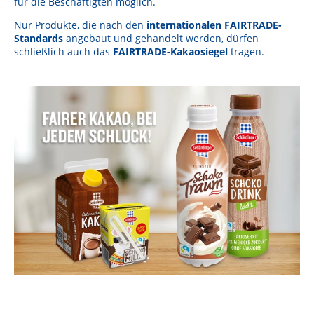
für die Beschäftigten möglich.
Lebensmittel sind kostbar!
Nur Produkte, die nach den
internationalen FAIRTRADE-
Verantwortungsvoller Milchgenuss
Standards
angebaut und gehandelt werden, dürfen
schließlich auch das
FAIRTRADE-Kakaosiegel
tragen.
Fairer Kakao bei Schärdinger
Upcycling mit Schärdinger
Über Schärdinger
Geschichte
Molkerei Märkte
Aktuelle Links
Karriere