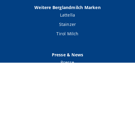
Weitere Berglandmilch Marken
Lattella
Stainzer
Tirol Milch
Presse & News
Presse
News
English Version
Datenschutz
Nutzungsbedingungen