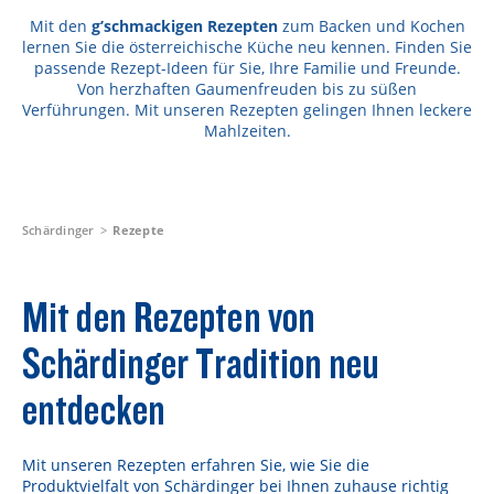
Rezepte
Mit den
g’schmackigen Rezepten
zum Backen und Kochen
lernen Sie die österreichische Küche neu kennen. Finden Sie
Schärdinger Foodblog
passende Rezept-Ideen für Sie, Ihre Familie und Freunde.
Von herzhaften Gaumenfreuden bis zu süßen
Schärdinger Kochbuch
Verführungen. Mit unseren Rezepten gelingen Ihnen leckere
Mahlzeiten.
Wissenswertes
Schärdinger Käseakademie
Käse & Öl Ratgeber
Schärdinger
Rezepte
Käse & Wein Ratgeber
Mit den Rezepten von
Nachhaltigkeit & Verantwortung
Schärdinger Tradition neu
Tethered Caps
entdecken
Auf das Mehrwegglas gekommen
Nachhaltigkeitsbericht
Mit unseren Rezepten erfahren Sie, wie Sie die
Produktvielfalt von Schärdinger bei Ihnen zuhause richtig