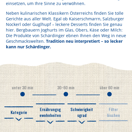
Lebensmittel sind kostbar!
einsetzen, um Ihre Sinne zu verwöhnen.
Neben kulinarischen Klassikern Österreichs finden Sie tolle
Verantwortungsvoller Milchgenuss
Gerichte aus aller Welt. Egal ob Kaiserschmarrn, Salzburger
Nockerl oder Guglhupf – leckere Desserts finden Sie genau
Fairer Kakao bei Schärdinger
hier. Bergbauern Joghurts im Glas, Obers, Käse oder Milch:
Die Produkte von Schärdinger ebnen Ihnen den Weg in neue
Upcycling mit Schärdinger
Geschmackswelten.
Tradition neu interpretiert – so lecker
kann nur Schärdinger.
Über Schärdinger
Geschichte
Molkerei Märkte
Aktuelle Links
unter 30 min
30-60 min
über 60 min
Karriere
Ernährungsg
Schwierigkeit
Filter
Kategorie
ewohnheiten
sgrad
löschen