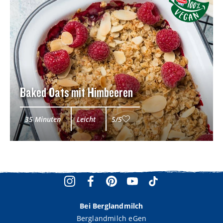
Baked Oats mit Himbeeren
35 Minuten
Leicht
5/5
Bei Berglandmilch
Berglandmilch eGen