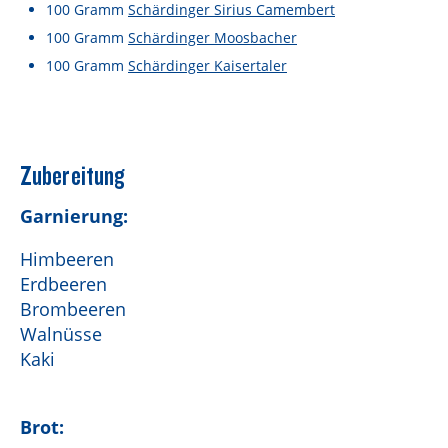
Lebensmittel sind kostbar!
100
Gramm
Schärdinger Sirius Camembert
100
Gramm
Schärdinger Moosbacher
Verantwortungsvoller Milchgenuss
100
Gramm
Schärdinger Kaisertaler
Fairer Kakao bei Schärdinger
Upcycling mit Schärdinger
Über Schärdinger
Zubereitung
Geschichte
Garnierung:
Molkerei Märkte
Himbeeren
Erdbeeren
Aktuelle Links
Brombeeren
Karriere
Walnüsse
Kaki
Brot: