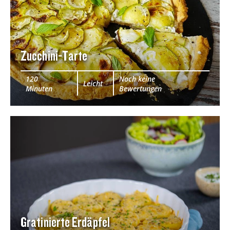
Zucchini-Tarte
120
Noch keine
Leicht
Minuten
Bewertungen
Gratinierte Erdäpfel