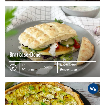
Bratkäse-Döner
15
Noch keine
Leicht
Minuten
Bewertungen
NEU