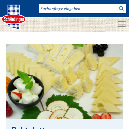
Direkt
zum
Inhalt
Unsere Produkte
Milch & Co.
Käse
Butter
Fruchtjoghurt & Drinks
Desserts
Bergbauern Produkte
Vegane Produkte