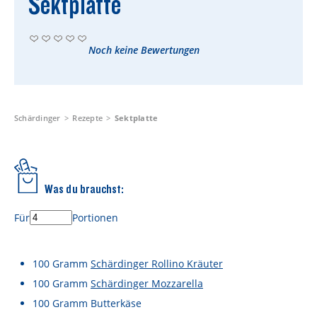
Sektplatte
Rezepte
Schärdinger Foodblog
Noch keine Bewertungen
Schärdinger Kochbuch
Wissenswertes
Schärdinger Käseakademie
Schärdinger
Rezepte
Sektplatte
Käse & Öl Ratgeber
Käse & Wein Ratgeber
Was du brauchst:
Nachhaltigkeit & Verantwortung
Für
Portionen
Tethered Caps
Auf das Mehrwegglas gekommen
100
Gramm
Schärdinger Rollino Kräuter
100
Gramm
Schärdinger Mozzarella
Nachhaltigkeitsbericht
100
Gramm
Butterkäse