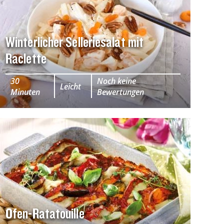
Winterlicher Selleriesalat mit
Raclette
30
Noch keine
Leicht
Minuten
Bewertungen
Ofen-Ratatouille