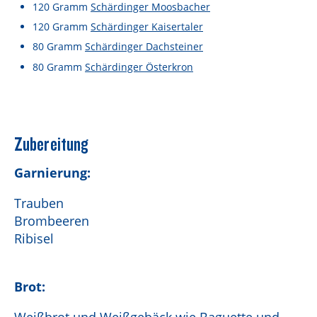
Lebensmittel sind kostbar!
120
Gramm
Schärdinger Moosbacher
120
Gramm
Schärdinger Kaisertaler
Verantwortungsvoller Milchgenuss
80
Gramm
Schärdinger Dachsteiner
Fairer Kakao bei Schärdinger
80
Gramm
Schärdinger Österkron
Upcycling mit Schärdinger
Über Schärdinger
Zubereitung
Geschichte
Garnierung:
Molkerei Märkte
Trauben
Aktuelle Links
Brombeeren
Karriere
Ribisel
Brot: