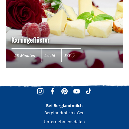
Kamingeflüster
25 Minuten
Leicht
5/5
Bei Berglandmilch
Berglandmilch eGen
Unternehmensdaten