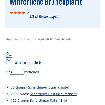
Winterliche Brunchplatte
Rezepte
Schärdinger Foodblog
4/5
(
2
Bewertungen)
Schärdinger Kochbuch
Wissenswertes
Schärdinger Käseakademie
Schärdinger
Rezepte
Winterliche Brunchplatte
Käse & Öl Ratgeber
Käse & Wein Ratgeber
Was du brauchst:
Nachhaltigkeit & Verantwortung
Für
Portionen
Tethered Caps
Auf das Mehrwegglas gekommen
80
Gramm
Schärdinger Bojar Kräuter
200
Gramm
Schärdinger 3-Käseaufschnitt
Nachhaltigkeitsbericht
120
Gramm
Schärdinger Rahm-Brie