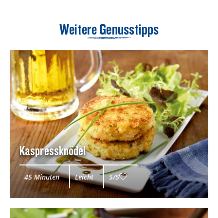
Weitere Genusstipps
Kaspressknödel
45 Minuten
Leicht
5/5