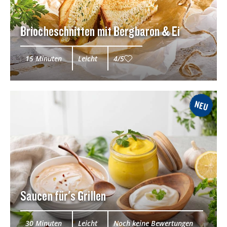
Briocheschnitten mit Bergbaron & Ei
15 Minuten
Leicht
4/5
NEU
Saucen für's Grillen
30 Minuten
Leicht
Noch keine Bewertungen