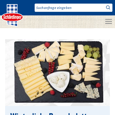
Direkt
zum
Inhalt
Unsere Produkte
Milch & Co.
Käse
Butter
Fruchtjoghurt & Drinks
Desserts
Bergbauern Produkte
Vegane Produkte